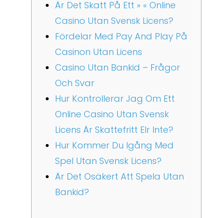
Är Det Skatt På Ett » « Online
Casino Utan Svensk Licens?
Fördelar Med Pay And Play På
Casinon Utan Licens
Casino Utan Bankid – Frågor
Och Svar
Hur Kontrollerar Jag Om Ett
Online Casino Utan Svensk
Licens Är Skattefritt Elr Inte?
Hur Kommer Du Igång Med
Spel Utan Svensk Licens?
Är Det Osäkert Att Spela Utan
Bankid?