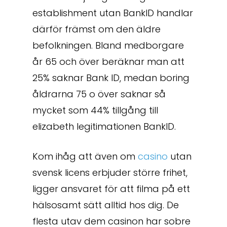
establishment utan BankID handlar
därför främst om den äldre
befolkningen. Bland medborgare
år 65 och över beräknar man att
25% saknar Bank ID, medan boring
åldrarna 75 o över saknar så
mycket som 44% tillgång till
elizabeth legitimationen BankID.
Kom ihåg att även om
casino
utan
svensk licens erbjuder större frihet,
ligger ansvaret för att filma på ett
hälsosamt sätt alltid hos dig. De
flesta utav dem casinon har sobre