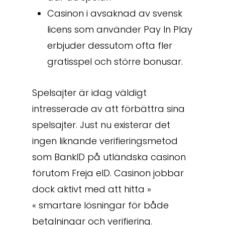
Casinon i avsaknad av svensk
licens som använder Pay In Play
erbjuder dessutom ofta fler
gratisspel och större bonusar.
Spelsajter är idag väldigt
intresserade av att förbättra sina
spelsajter. Just nu existerar det
ingen liknande verifieringsmetod
som BankID på utländska casinon
förutom Freja eID. Casinon jobbar
dock aktivt med att hitta »
« smartare lösningar för både
betalningar och verifiering.