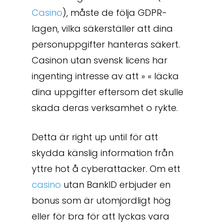
Casino
), måste de följa GDPR-
lagen, vilka säkerställer att dina
personuppgifter hanteras säkert.
Casinon utan svensk licens har
ingenting intresse av att » « läcka
dina uppgifter eftersom det skulle
skada deras verksamhet o rykte.
Detta är right up until för att
skydda känslig information från
yttre hot å cyberattacker. Om ett
casino
utan BankID erbjuder en
bonus som är utomjordligt hög
eller för bra för att lyckas vara