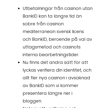
Utbetalningar från casinon utan
BankID kan ta längre tid än
sobre från casinon
mediterranean svensk licens
och BankID, beroende på val av
uttagsmetod och casinots
interna bearbetningstider.
Nu finns det andra sätt för att
lyckas verifiera din identitet, och
allt fler nya casinon i avsaknad
av BankID som vi kommer
presentera längre ner i
bloggen.