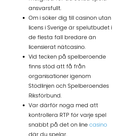
ansvarsfullt.
Om i söker dig till casinon utan
licens i Sverige är spelutbudet i
de flesta fall bredare än
licensierat nätcasino.
Vid tecken på spelberoende
finns stöd att få från
organisationer igenom
Stödlinjen och Spelberoendes
Riksförbund.
Var därför noga med att
kontrollera RTP för varje spel
snabbt på det on line
casino
där du spelar.