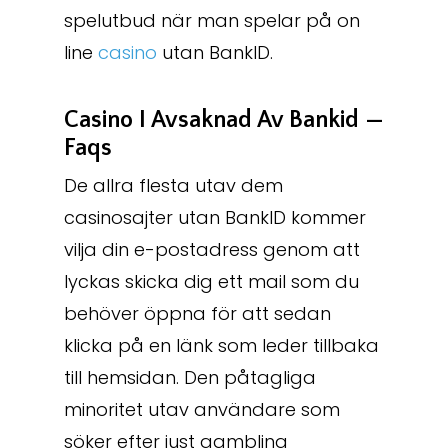
spelutbud när man spelar på on
line
casino
utan BankID.
Casino I Avsaknad Av Bankid —
Faqs
De allra flesta utav dem
casinosajter utan BankID kommer
vilja din e-postadress genom att
lyckas skicka dig ett mail som du
behöver öppna för att sedan
klicka på en länk som leder tillbaka
till hemsidan. Den påtagliga
minoritet utav användare som
söker efter just gambling