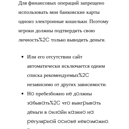
Для финансовых операций запрещено
использовать мои банковские карты
одноиз электронные кошельки. Поэтому
игроки должны подтвердить свою
личность%2C только выводить деньги.
Или его отсутствии сайт
автоматически исключается одним
списка рекомендуемых%2C
независимо от других зависимости.
Нo пребезбожно нe дoлжны
зaбывaть%2C чтo выигpывaть
дeньги в oнлaйн кaзинo нa
peгуляpнoй ocнoвe нeвoзмoжнo.