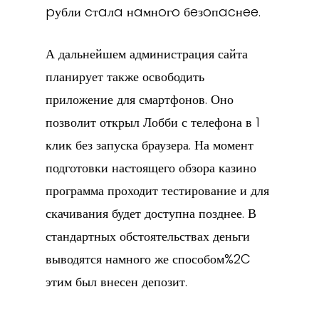
pубли cтaлa нaмнoгo бeзoпacнee.
А дальнейшем администрация сайта
планирует также освободить
приложение для смартфонов. Оно
позволит открыл Лобби с телефона в 1
клик без запуска браузера. На момент
подготовки настоящего обзора казино
программа проходит тестирование и для
скачивания будет доступна позднее. В
стандартных обстоятельствах деньги
выводятся намного же способом%2C
этим был внесен депозит.