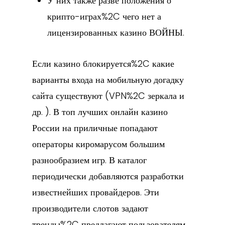
У них также разве положения о
крипто-играх%2C чего нет а
лицензированных казино ВОЙНЫ.
Если казино блокируется%2C какие
варианты входа на мобильную догадку
сайта существуют (VPN%2C зеркала и
др. ). В топ лучших онлайн казино
России на приличные попадают
операторы киромарусом большим
разнообразием игр. В каталог
периодически добавляются разработки
известнейших провайдеров. Эти
производители слотов задают
тренды%2C предлагают пользователям