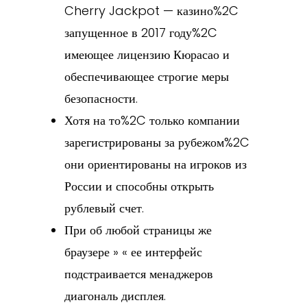
Cherry Jackpot — казино%2C
запущенное в 2017 году%2C
имеющее лицензию Кюрасао и
обеспечивающее строгие меры
безопасности.
Хотя на то%2C только компании
зарегистрированы за рубежом%2C
они ориентированы на игроков из
России и способны открыть
рублевый счет.
При об любой страницы же
браузере » « ее интерфейс
подстраивается менаджеров
диагональ дисплея.