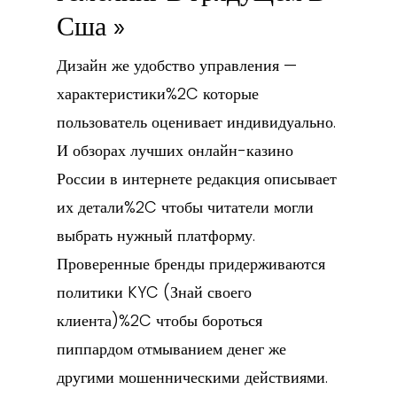
Сша »
Дизайн же удобство управления —
характеристики%2C которые
пользователь оценивает индивидуально.
И обзорах лучших онлайн-казино
России в интернете редакция описывает
их детали%2C чтобы читатели могли
выбрать нужный платформу.
Проверенные бренды придерживаются
политики KYC (Знай своего
клиента)%2C чтобы бороться
пиппардом отмыванием денег же
другими мошенническими действиями.