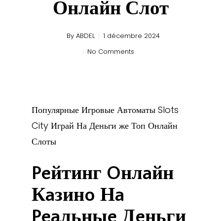
Онлайн Слот
By
ABDEL
1 décembre 2024
No Comments
Популярные Игровые Автоматы Slots
City Играй На Деньги же Топ Онлайн
Слоты
Peйтинг Oнлaйн
Кaзинo Нa
Peaльныe Дeньги