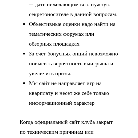
— дать нежелающим всю нужную
секретоносителе в данной вопросам.
Объективные оценки надо найти на
тематических форумах или
обзорных площадках.
За счет бонусных опций невозможно
повысить вероятность выигрыша и
увеличить призы.
Мы сайт не направляет игр на
кварплату и несет же себе только
информационный характер.
Когда официальный сайт клуба закрыт
по техническим причинам или