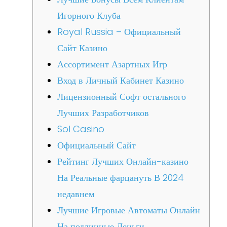
Игорного Клуба
Royal Russia – Официальный
Сайт Казино
Ассортимент Азартных Игр
Вход в Личный Кабинет Казино
Лицензионный Софт остального
Лучших Разработчиков
Sol Casino
Официальный Сайт
Рейтинг Лучших Онлайн-казино
На Реальные фарцануть В 2024
недавнем
Лучшие Игровые Автоматы Онлайн
На подлинные Деньги